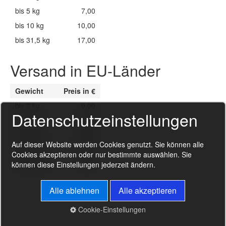
bis 5 kg
7,00
bis 10 kg
10,00
bis 31,5 kg
17,00
Versand in EU-Länder
Gewicht
Preis in €
bis 2 kg
9,00
Datenschutzeinstellungen
bis 5 kg
18,00
bis 10 kg
23,00
Auf dieser Website werden Cookies genutzt. Sie können alle
bis 20 kg
34,00
Cookies akzeptieren oder nur bestimmte auswählen. Sie
bis 31,5 kg
45,00
können diese Einstellungen jederzeit ändern.
Alle ablehnen
Alle akzeptieren
Cookie-Einstellungen