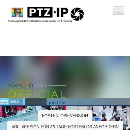
Shop
Axxon Soft
Über Axxon Soft
Axxon One Lizenzen
KOSTENLOSE VERSION
Axxon Net
VOLLVERSION FÜR 35 TAGE KOSTENLOS ANFORDERN
Urheber der Videos