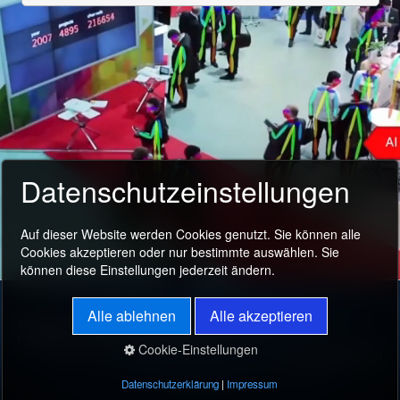
Fachwissen
Support
Kundenkonto
Datenschutzeinstellungen
Auf dieser Website werden Cookies genutzt. Sie können alle
Cookies akzeptieren oder nur bestimmte auswählen. Sie
können diese Einstellungen jederzeit ändern.
Alle ablehnen
Alle akzeptieren
Startseite
Shop
Support
Impressum
AGB
Privatsphäre und Datenschutzerklärung
Cookie-Einstellungen
© 2023 Digital Vision
Datenschutzerklärung
|
Impressum