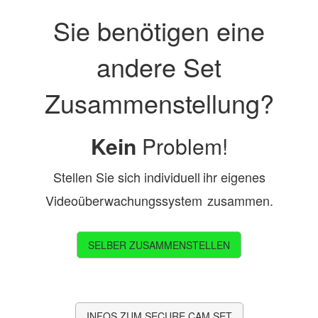
Sie benötigen eine
Videoserver
andere Set
Zubehör
Videomanagement-Software
Zusammenstellung?
Warenkorb
Kein
Problem!
Axxon Soft
Fachwissen
Stellen Sie sich
individuell
ihr eigenes
Support
Videoüberwachungssystem
zusammen.
Kundenkonto
SELBER ZUSAMMENSTELLEN
INFOS ZUM SECURE CAM SET