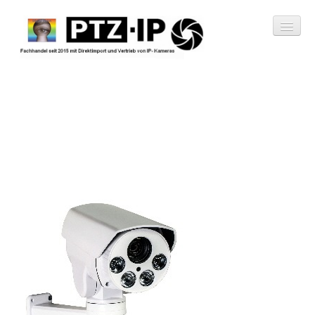
Shop
Videoüberwachungssystem
Secure Cam Set 4
Secure Cam Set 8
Secure Cam Set 16
IP-Kameras