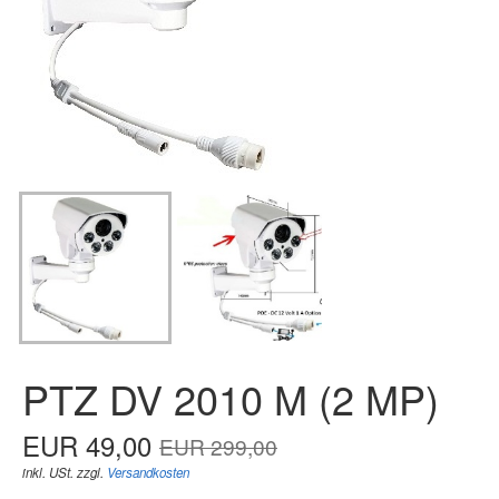
Videoserver
Zubehör
Videomanagement-Software
Warenkorb
Axxon Soft
Fachwissen
Support
Kundenkonto
PTZ DV 2010 M (2 MP)
EUR 49,00
EUR 299,00
inkl. USt. zzgl.
Versandkosten